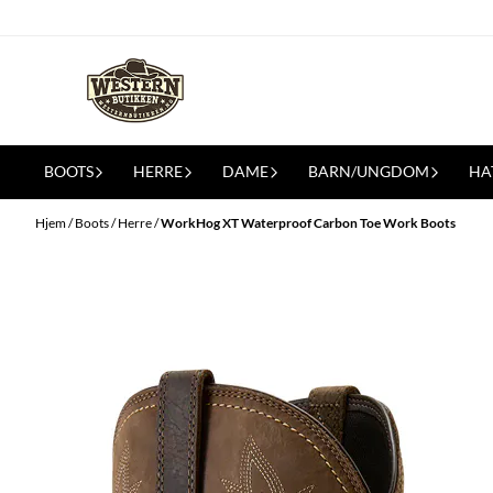
Hopp til innhold
BOOTS
HERRE
DAME
BARN/UNGDOM
HA
Hjem
/
Boots
/
Herre
/
WorkHog XT Waterproof Carbon Toe Work Boots