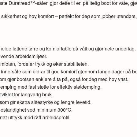
te Duratread™-sålen gjør dette til en pålitelig boot for våte, g
kkerhet og høy komfort – perfekt for deg som jobber utendørs, på 
å holde føttene tørre og komfortable på vått og gjørmete underlag.
revende arbeidsmiljøer.
omfoten, fordeler trykk og øker stabiliteten.
nnersåle som bidrar til god komfort gjennom lange dager på be
 som gjør bootsen enklere å ta på, også for deg med høy vrist.
mping med fast støtte for effektiv støtdemping.
tviklet for langvarig bruk.
om gir ekstra slitestyrke og lengre levetid.
ebestandighet ved minimum 300°C.
iat-uttrykk med røff arbeidsprofil.