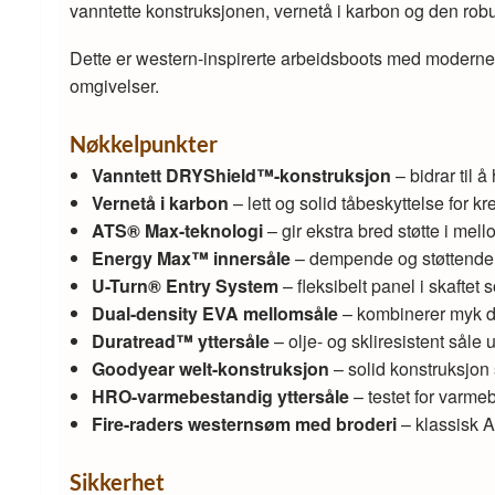
vanntette konstruksjonen, vernetå i karbon og den robus
Dette er western-inspirerte arbeidsboots med moderne si
omgivelser.
Nøkkelpunkter
Vanntett DRYShield™-konstruksjon
– bidrar til 
Vernetå i karbon
– lett og solid tåbeskyttelse for k
ATS® Max-teknologi
– gir ekstra bred støtte i mell
Energy Max™ innersåle
– dempende og støttende i
U-Turn® Entry System
– fleksibelt panel i skaftet
Dual-density EVA mellomsåle
– kombinerer myk de
Duratread™ yttersåle
– olje- og skliresistent såle u
Goodyear welt-konstruksjon
– solid konstruksjon s
HRO-varmebestandig yttersåle
– testet for varm
Fire-raders westernsøm med broderi
– klassisk Ar
Sikkerhet