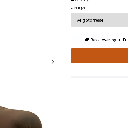
På lager
🚚 Rask levering • 🔄