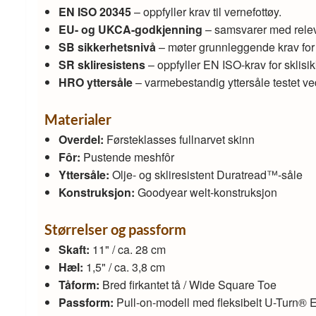
EN ISO 20345
– oppfyller krav til vernefottøy.
EU- og UKCA-godkjenning
– samsvarer med releva
SB sikkerhetsnivå
– møter grunnleggende krav for
SR skliresistens
– oppfyller EN ISO-krav for sklisik
HRO yttersåle
– varmebestandig yttersåle testet 
Materialer
Overdel:
Førsteklasses fullnarvet skinn
Fôr:
Pustende meshfôr
Yttersåle:
Olje- og skliresistent Duratread™-såle
Konstruksjon:
Goodyear welt-konstruksjon
Størrelser og passform
Skaft:
11" / ca. 28 cm
Hæl:
1,5" / ca. 3,8 cm
Tåform:
Bred firkantet tå / Wide Square Toe
Passform:
Pull-on-modell med fleksibelt U-Turn® E