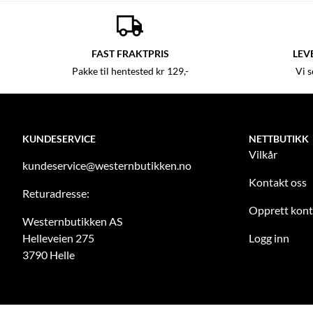
FAST FRAKTPRIS
LEV
Pakke til hentested kr 129,-
Vi 
KUNDESERVICE
NETTBUTIKK
Vilkår
kundeservice@westernbutikken.no
Kontakt oss
Returadresse:
Opprett kon
Westernbutikken AS
Helleveien 275
Logg inn
3790 Helle