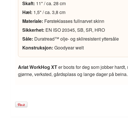
Skaft:
11" / ca. 28 cm
Hæl:
1,5" / ca. 3,8 cm
Materiale:
Førsteklasses fullnarvet skinn
Sikkerhet:
EN ISO 20345, SB, SR, HRO
Såle:
Duratread™ olje- og skliresistent yttersåle
Konstruksjon:
Goodyear welt
Ariat WorkHog XT
er boots for deg som jobber hardt, 
gjørme, verksted, gårdsplass og lange dager på beina.