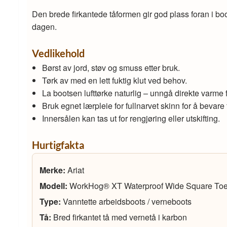
Den brede firkantede tåformen gir god plass foran i bo
dagen.
Vedlikehold
Børst av jord, støv og smuss etter bruk.
Tørk av med en lett fuktig klut ved behov.
La bootsen lufttørke naturlig – unngå direkte varme 
Bruk egnet lærpleie for fullnarvet skinn for å bevare f
Innersålen kan tas ut for rengjøring eller utskifting.
Hurtigfakta
Merke:
Ariat
Modell:
WorkHog® XT Waterproof Wide Square Toe
Type:
Vanntette arbeidsboots / verneboots
Tå:
Bred firkantet tå med vernetå i karbon