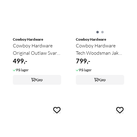
Cowboy Hardware
Cowboy Hardware
Cowboy Hardware
Cowboy Hardware
Original Outlaw Svart
Tech Woodsman Jakke
Pullover
499,-
Til Gutt
799,-
På lager
På lager
Kjøp
Kjøp