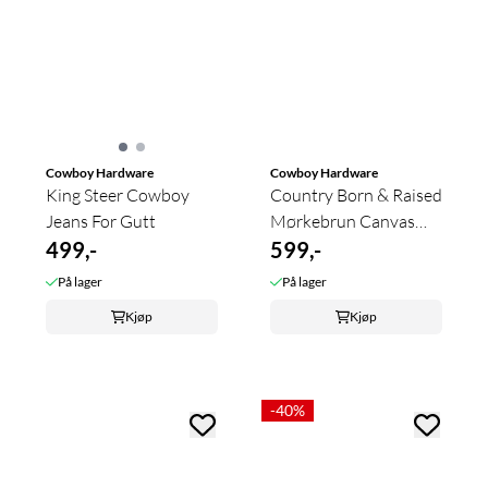
Cowboy Hardware
Cowboy Hardware
King Steer Cowboy
Country Born & Raised
Jeans For Gutt
Mørkebrun Canvas
499,-
Vest Til ...
599,-
På lager
På lager
Kjøp
Kjøp
-40%