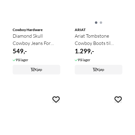
Cowboy Hardware
ARIAT
Diamond Skull
Ariat Tombstone
Cowboy Jeans For
Cowboy Boots til
Gutt
549,-
Barn/ungdom
1.299,-
På lager
På lager
Kjøp
Kjøp