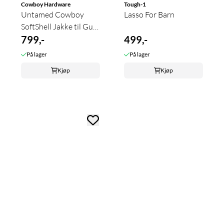
Cowboy Hardware
Tough-1
Untamed Cowboy
Lasso For Barn
SoftShell Jakke til Gutt
- Brun
799,-
499,-
På lager
På lager
Kjøp
Kjøp