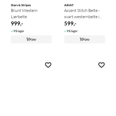
Stars & Stripes
ARIAT
Brunt Western
Accent Stitch Belte -
Lærbelte
svart westernbelte i
999,-
ekte ...
599,-
På lager
På lager
Kjøp
Kjøp