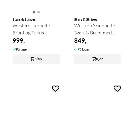
Stars & Stripes
Stars & Stripes
Western Lærbelte -
Western Skinnbelte -
Brunt og Turkis
Svart & Brunt med
999,-
fletting
849,-
På lager
På lager
Kjøp
Kjøp