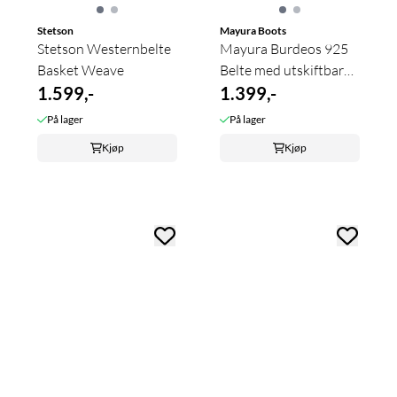
Stetson
Mayura Boots
Stetson Westernbelte
Mayura Burdeos 925
Basket Weave
Belte med utskiftbar
1.599,-
spenne
1.399,-
På lager
På lager
Kjøp
Kjøp