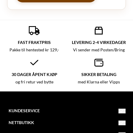
FAST FRAKTPRIS
LEVERING 2-4 VIRKEDAGER
Pakke til hentested kr 129,-
Vi sender med Posten/Bring
30 DAGER ÅPENT KJØP
SIKKER BETALING
og fri retur ved bytte
med Klarna eller Vipps
KUNDESERVICE
kundeservice@westernbutikken.no
NETTBUTIKK
Vilkår