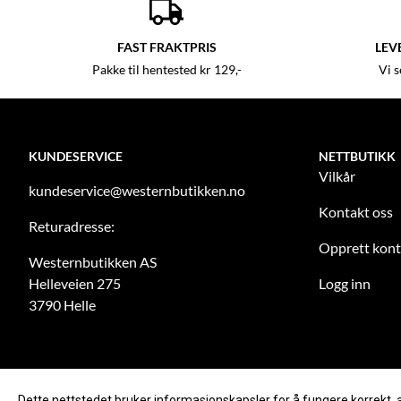
FAST FRAKTPRIS
LEV
Pakke til hentested kr 129,-
Vi 
KUNDESERVICE
NETTBUTIKK
Vilkår
kundeservice@westernbutikken.no
Kontakt oss
Returadresse:
Opprett kon
Westernbutikken AS
Helleveien 275
Logg inn
3790 Helle
Dette nettstedet bruker informasjonskapsler for å fungere korrekt, 