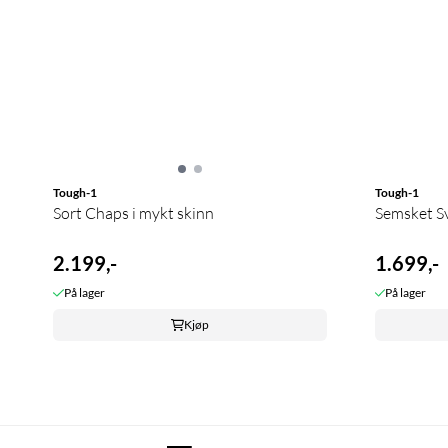
Tough-1
Tough-1
Sort Chaps i mykt skinn
Semsket S
2.199,-
1.699,-
På lager
På lager
Kjøp