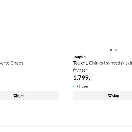
Tough-1
varte Chaps
Tough1 Chinks i syntetisk sk
frynser
1.799,-
På lager
Kjøp
Kjøp