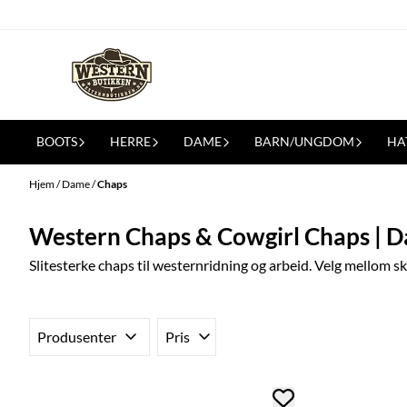
Hopp til innhold
BOOTS
HERRE
DAME
BARN/UNGDOM
HA
Hjem
/
Dame
/
Chaps
Western Chaps & Cowgirl Chaps | 
Slitesterke chaps til westernridning og arbeid. Velg mellom sk
Produsenter
Pris