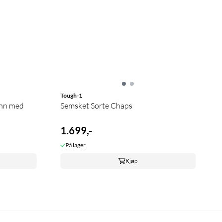
Tough-1
inn med
Semsket Sorte Chaps
1.699,-
På lager
Kjøp