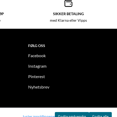
ØP
SIKKER BETALING
e
med Klarna eller Vipps
FØLG OSS
Facebook
Instagram
Pinterest
Nyhetsbrev
Juster innstillingene
Godta nødvendig
Godta alle