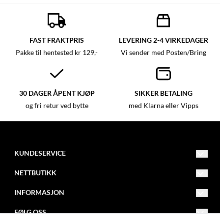
FAST FRAKTPRIS
LEVERING 2-4 VIRKEDAGER
Pakke til hentested kr 129,-
Vi sender med Posten/Bring
30 DAGER ÅPENT KJØP
SIKKER BETALING
og fri retur ved bytte
med Klarna eller Vipps
KUNDESERVICE
kundeservice@westernbutikken.no
NETTBUTIKK
Vilkår
Returadresse:
INFORMASJON
Kontakt oss
Om oss
Westernbutikken AS
FØLG OSS