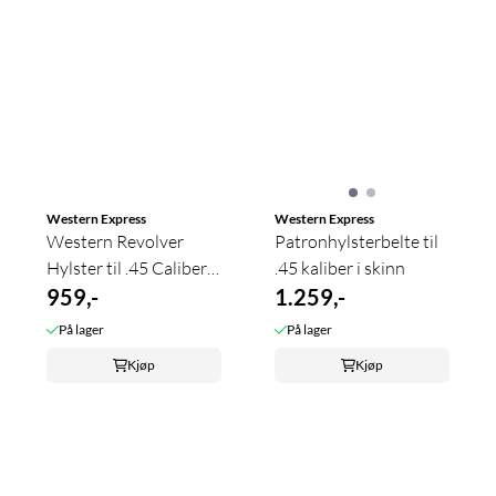
Western Express
Western Express
Western Revolver
Patronhylsterbelte til
Hylster til .45 Caliber -
.45 kaliber i skinn
...
959,-
1.259,-
På lager
På lager
Kjøp
Kjøp