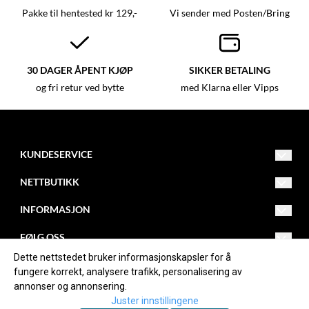
Pakke til hentested kr 129,-
Vi sender med Posten/Bring
30 DAGER ÅPENT KJØP
SIKKER BETALING
og fri retur ved bytte
med Klarna eller Vipps
KUNDESERVICE
kundeservice@westernbutikken.no
NETTBUTIKK
Vilkår
Returadresse:
INFORMASJON
Kontakt oss
Om oss
Westernbutikken AS
FØLG OSS
Helleveien 275
Opprett konto
Blogg
Dette nettstedet bruker informasjonskapsler for å
Facebook
3790 Helle
fungere korrekt, analysere trafikk, personalisering av
Logg inn
Nyhetsbrev
annonser og annonsering.
Instagram
Juster innstillingene