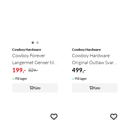
Cowboy Hardware
Cowboy Hardware
Cowboy Forever
Cowboy Hardware
Langermet Genser til
Original Outlaw Svart
Gutt
199,-
Pullover
499,-
329,-
På lager
På lager
Kjøp
Kjøp