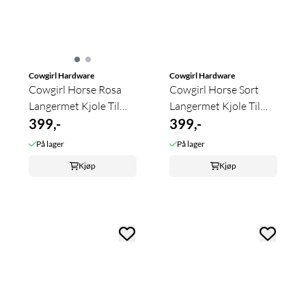
Cowgirl Hardware
Cowgirl Hardware
Cowgirl Horse Rosa
Cowgirl Horse Sort
Langermet Kjole Til
Langermet Kjole Til
Barn
399,-
Barn
399,-
På lager
På lager
Kjøp
Kjøp