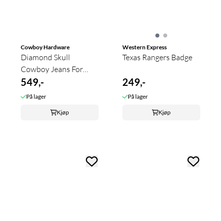
Cowboy Hardware
Western Express
Diamond Skull
Texas Rangers Badge
Cowboy Jeans For
Gutt
549,-
249,-
På lager
På lager
Kjøp
Kjøp