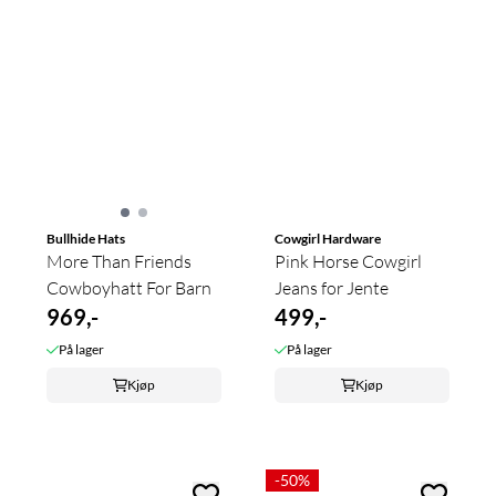
Bullhide Hats
Cowgirl Hardware
More Than Friends
Pink Horse Cowgirl
Cowboyhatt For Barn
Jeans for Jente
969,-
499,-
På lager
På lager
Kjøp
Kjøp
-50%