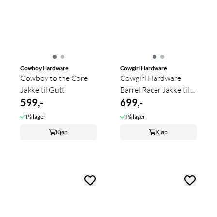
Cowboy Hardware
Cowgirl Hardware
Cowboy to the Core
Cowgirl Hardware
Jakke til Gutt
Barrel Racer Jakke til
599,-
Jente
699,-
På lager
På lager
Kjøp
Kjøp