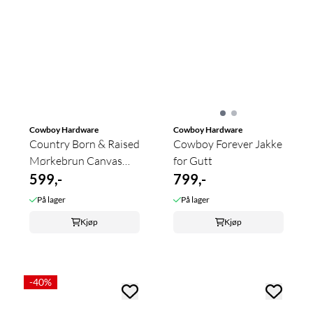
Cowboy Hardware
Cowboy Hardware
Country Born & Raised
Cowboy Forever Jakke
Mørkebrun Canvas
for Gutt
Vest Til ...
599,-
799,-
På lager
På lager
Kjøp
Kjøp
-40%