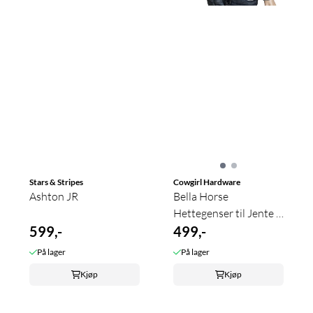
Stars & Stripes
Cowgirl Hardware
Ashton JR
Bella Horse
Hettegenser til Jente -
599,-
Cowgirl ...
499,-
På lager
På lager
Kjøp
Kjøp