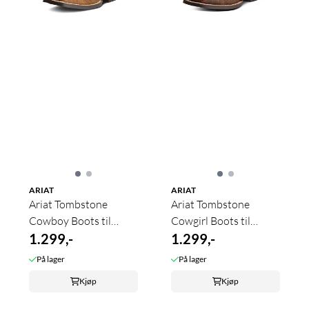
ARIAT
ARIAT
Ariat Tombstone
Ariat Tombstone
Cowboy Boots til
Cowgirl Boots til
Barn/ungdom
1.299,-
Barn/ungdom
1.299,-
På lager
På lager
Kjøp
Kjøp