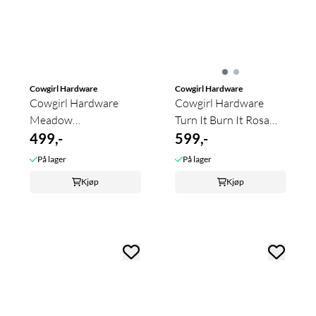
Cowgirl Hardware
Cowgirl Hardware
Cowgirl Hardware
Cowgirl Hardware
Meadow
Turn It Burn It Rosa
Westernskjorte for
499,-
Hettegenser ...
599,-
Jente
På lager
På lager
Kjøp
Kjøp