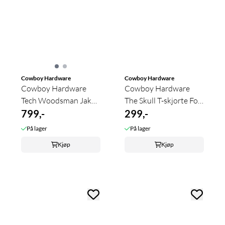
Cowboy Hardware
Cowboy Hardware
Cowboy Hardware
Cowboy Hardware
Tech Woodsman Jakke
The Skull T-skjorte For
Til Gutt
799,-
Gutt
299,-
På lager
På lager
Kjøp
Kjøp