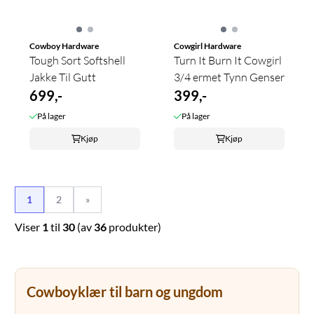
Cowboy Hardware
Cowgirl Hardware
Tough Sort Softshell
Turn It Burn It Cowgirl
Jakke Til Gutt
3/4 ermet Tynn Genser
699,-
399,-
På lager
På lager
Kjøp
Kjøp
1
2
»
Viser
1
til
30
(av
36
produkter)
Cowboyklær til barn og ungdom