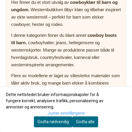
Her finner du et stort utvalg av
cowboyklær til barn og
ungdom
. Westernbutikken tilbyr klær og tilbehør inspirert
av ekte westernstil – perfekt for barn som elsker
cowboyer, hester og rodeo.
I denne kategorien finner du blant annet
cowboy boots
til barn
, cowboyhatter, jeans, hettegensere og
westernskjorter. Mange av produktene passer både til
hverdagsbruk, countryfestivaler, karneval eller
westerninspirerte arrangementer.
Flere av modellene er laget av slitesterke materialer som
tåler aktiv bruk, og mange barn elsker å kombinere
cowboyboots med jeans og cowboyhatt for en komplett
Dette nettstedet bruker informasjonskapsler for å
westernstil.
fungere korrekt, analysere trafikk, personalisering av
annonser og annonsering.
Juster innstillingene
Godta nødvendig
Godta alle