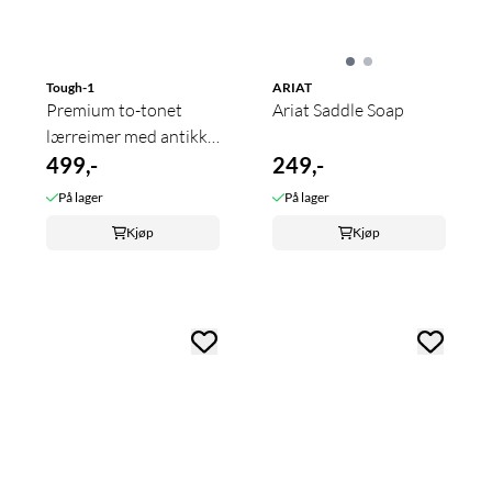
Tough-1
ARIAT
Premium to-tonet
Ariat Saddle Soap
lærreimer med antikke
detaljer - ...
499,-
249,-
På lager
På lager
Kjøp
Kjøp