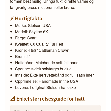
formen best mulig. Unngå fukt, direkte varme og
langvarig press mot brem eller krone.
⚡ Hurtigfakta
Merke: Stetson USA
Modell: Skyline 6X
Farge: Svart
Kvalitet: 6X Quality Fur Felt
Krone: 4 5/8” Cattleman Crown
Brem: 4”
Hattebånd: Matchende self-felt band
Spenne: 3-delt sølvfarget buckle
Innside: Ekte lærsvettebånd og full satin liner
Opprinnelse: Handmade in the USA
Leveres i original Stetson-hatteske
📐 Enkel størrelsesguide for hatt