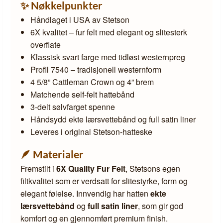
✨ Nøkkelpunkter
Håndlaget i USA av Stetson
6X kvalitet – fur felt med elegant og slitesterk
overflate
Klassisk svart farge med tidløst westernpreg
Profil 7540 – tradisjonell westernform
4 5/8” Cattleman Crown og 4” brem
Matchende self-felt hattebånd
3-delt sølvfarget spenne
Håndsydd ekte lærsvettebånd og full satin liner
Leveres i original Stetson-hatteske
🪶 Materialer
Fremstilt i
6X Quality Fur Felt
, Stetsons egen
filtkvalitet som er verdsatt for slitestyrke, form og
elegant følelse. Innvendig har hatten
ekte
lærsvettebånd
og
full satin liner
, som gir god
komfort og en gjennomført premium finish.