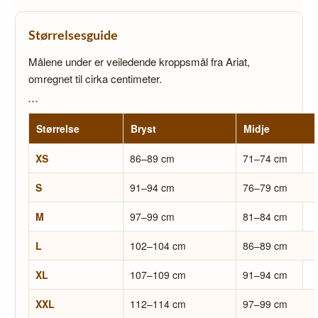
Størrelsesguide
Målene under er veiledende kroppsmål fra Ariat,
omregnet til cirka centimeter.
```
Størrelse
Bryst
Midje
XS
86–89 cm
71–74 cm
S
91–94 cm
76–79 cm
M
97–99 cm
81–84 cm
L
102–104 cm
86–89 cm
XL
107–109 cm
91–94 cm
XXL
112–114 cm
97–99 cm